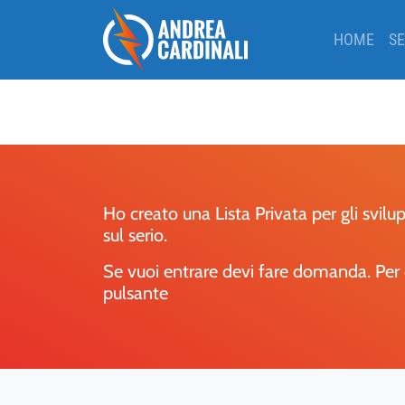
HOME
SE
Ho creato una Lista Privata per gli svi
sul serio.
Se vuoi entrare devi fare domanda. Per e
pulsante