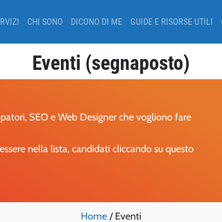
RVIZI
CHI SONO
DICONO DI ME
GUIDE E RISORSE UTILI
Eventi (segnaposto)
luppatori, SEO e Web Designer che vogliono fare
ssere nella lista, candidati cliccando su questo
Home
/
Eventi