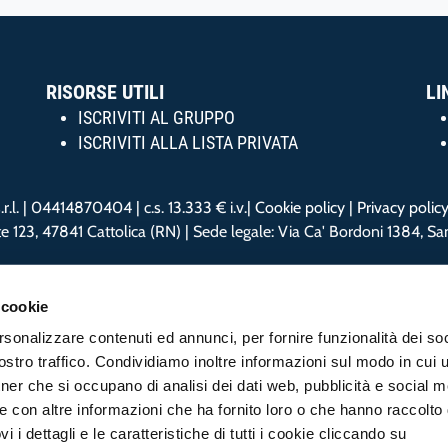
RISORSE UTILI
LI
ISCRIVITI AL GRUPPO
ISCRIVITI ALLA LISTA PRIVATA
.l. | 04414870404 | c.s. 13.333 € i.v.|
Cookie policy
|
Privacy polic
te 123, 47841 Cattolica (RN) | Sede legale: Via Ca' Bordoni 1384, S
 cookie
rsonalizzare contenuti ed annunci, per fornire funzionalità dei soc
stro traffico. Condividiamo inoltre informazioni sul modo in cui ut
tner che si occupano di analisi dei dati web, pubblicità e social m
e con altre informazioni che ha fornito loro o che hanno raccolto
ovi i dettagli e le caratteristiche di tutti i cookie cliccando su