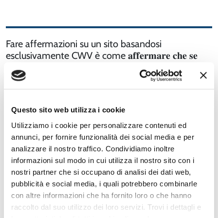
Fare affermazioni su un sito basandosi
esclusivamente CWV è come 𝐚𝐟𝐟𝐞𝐫𝐦𝐚𝐫𝐞 𝐜𝐡𝐞 𝐬𝐞
𝐪𝐮𝐚𝐥𝐜𝐮𝐧𝐨 𝐦𝐚𝐧𝐠𝐢𝐚 𝐝𝐮𝐞 𝐩𝐨𝐥𝐥𝐢, 𝐞 𝐪𝐮𝐚𝐥𝐜𝐮𝐧 𝐚𝐥𝐭𝐫𝐨 𝐧𝐨, 𝐢𝐧
𝐦𝐞𝐝𝐢𝐚 𝐡𝐚𝐧𝐧𝐨 𝐦𝐚𝐧𝐠𝐢𝐚𝐭𝐨 𝐮𝐧 𝐩𝐨𝐥𝐥𝐨 𝐚 𝐭𝐞𝐬𝐭𝐚, 𝐚𝐧𝐜𝐡𝐞 𝐬𝐞
𝐝𝐢 𝐟𝐚𝐭𝐭𝐨 𝐬𝐚𝐩𝐩𝐢𝐚𝐦𝐨 𝐜𝐡𝐞 𝐮𝐧𝐨 𝐧𝐨𝐧 𝐥’𝐡𝐚 𝐦𝐚𝐧𝐠𝐢𝐚𝐭𝐨
(Trilussa docet)
Questo sito web utilizza i cookie
I core web vitals possono quindi essere non
Utilizziamo i cookie per personalizzare contenuti ed
accurati perchè:
annunci, per fornire funzionalità dei social media e per
sono misurati con condizioni troppo differenti
analizzare il nostro traffico. Condividiamo inoltre
da quelle reali degli utenti
informazioni sul modo in cui utilizza il nostro sito con i
prendono in considerazione solo una parte degli
nostri partner che si occupano di analisi dei dati web,
utenti che navigano sul sito, utenti che non
pubblicità e social media, i quali potrebbero combinarle
compongono necessariamente un campione
con altre informazioni che ha fornito loro o che hanno
rappresentativo.
raccolto dal suo utilizzo dei loro servizi. Trovi i dettagli e
mostrano solo alcune url