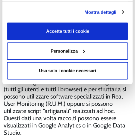
le caratteristiche di tutti i cookie cliccando su
sono in ritardo di almeno 28 giorni
“Personalizza”. Puoi decidere liberamente quali categorie
Mostra dettagli
di cookie accettare. Per ulteriori informazioni consulta la
COSA FARE QUINDI?
cookie policy
.
Accetta tutti i cookie
Innazitutto iniziare a prendere con le pinze i dati
provenienti dai core web vitals.
Personalizza
Sicuramente ha senso raccogliere e misurare i dati
in maniera più accurata utilizzando una fonte
INDIPENDENTE da Google.
Usa solo i cookie necessari
La fonte migliore dei dati è il browser degli utenti
(tutti gli utenti e tutti i browser) e per sfruttarla si
possono utilizzare software specializzati in Real
User Monitoring (R.U.M.) oppure si possono
utilizzate script “artigianali” realizzati ad hoc.
Questi dati una volta raccolti possono essere
visualizzati in Google Analytics o in Google Data
Studio.